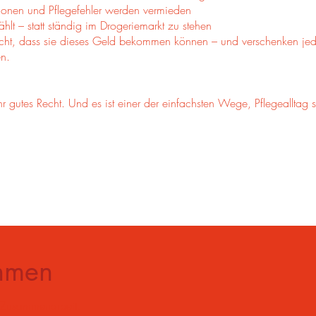
tionen und Pflegefehler werden vermieden
hlt – statt ständig im Drogeriemarkt zu stehen
nicht, dass sie dieses Geld bekommen können – und verschenken jed
en.
hr gutes Recht. Und es ist einer der einfachsten Wege, Pflegealltag 
ehmen
 Zusammenarbeit.