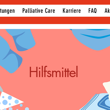
stungen
Palliative Care
Karriere
FAQ
Ak
Hilfsmittel