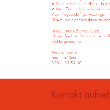
✔ Mehr Sicherheit im Alltag – Infek
✔ Mehr Zeit für das, was wirklich zä
Viele Pflegebedürftige wissen gar 
504 €, die eigentlich ihnen zusteh
Unser Tipp als Pflegeexperten:
Nutzen Sie Ihren Anspruch – es ist I
leichter zu machen.
Ansprechpartnerin:
Frau Ling Chen
0201 - 83 59 40
Kontakt aufn
Wir freuen uns über eine mögliche